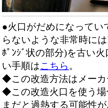
●火口がだめになってい
らないような非常時にはH
ﾎﾟﾝｼﾞ状の部分)を古
い手順は
こちら
。
◆この改造方法はメーカ
◆この改造火口を使う場
まだと過熱する可能性が