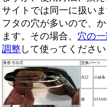
サイトでは同一に扱いま
フタの穴が多いので、か
ます。その場合、
穴の一
調整
して使ってください
角形 引出式
交換パーツ
火口
こはる
袋
STAN