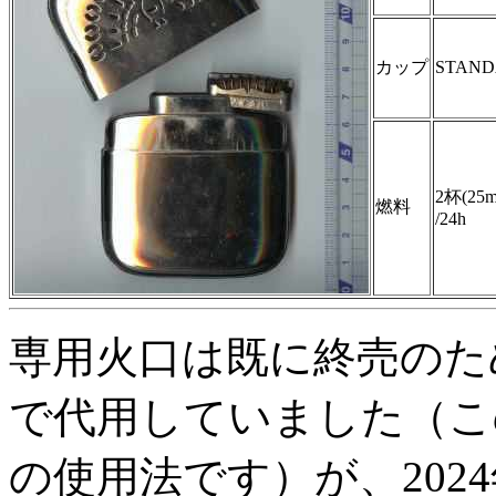
カップ
STAN
2杯(25m
燃料
/24h
専用火口は既に終売のた
で代用していました（こ
の使用法です）が、202