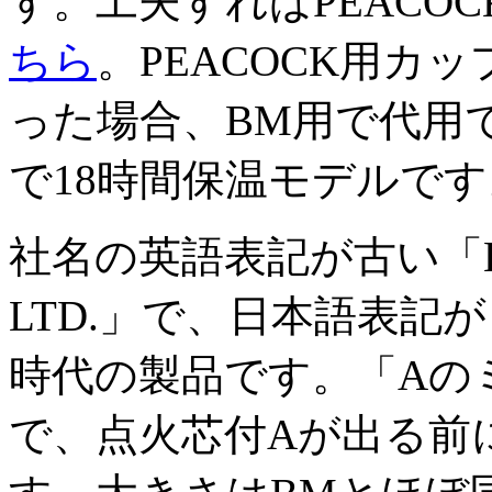
す。工夫すればPEACO
ちら
。PEACOCK用カ
った場合、BM用で代用でき
で18時間保温モデルです
社名の英語表記が古い「HAKK
LTD.」で、日本語表記
時代の製品です。「Aの
で、点火芯付Aが出る前