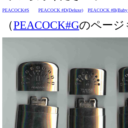
PEACOCK#S
PEACOCK #D(Deluxe)
PEACOCK #B(Baby 
（
PEACOCK#G
のページ