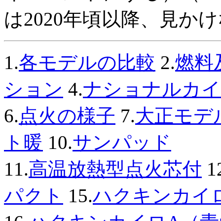
は2020年頃以降、見か
1.
各モデルの比較
2.
燃料
ション
4.
ナショナルカイ
6.
点火の様子
7.
大正モデ
ト暖
10.
サンパッド
11.
高温放熱型点火芯付
1
パクト
15.
ハクキンカイロ